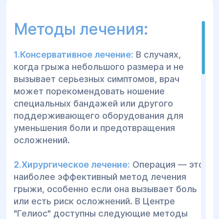
Тошнота или рвота:
Если вы заметили
симптомы тошноты, рвоты, нарушения
Методы лечения:
пищеварения, это может быть признаком
осложнений, связанных с грыжей.
1.Консервативное лечение:
В случаях,
Как проходит
когда грыжа небольшого размера и не
консультация:
вызывает серьезных симптомов, врач
может порекомендовать ношение
специальных бандажей или другого
1.Первичный осмотр:
Хирург проводит
поддерживающего оборудования для
осмотр и пальпацию с целью определения
уменьшения боли и предотвращения
типа грыжи и ее стадии. Важную роль
осложнений.
играет выяснение симптомов, истории
заболевания и физических нагрузок
2.Хирургическое лечение:
Операция — это
пациента.
наиболее эффективный метод лечения
грыжи, особенно если она вызывает боль
2.Диагностические обследования:
Для
или есть риск осложнений. В Центре
точной диагностики могут быть назначены
"Гелиос" доступны следующие методы
следующие исследования: