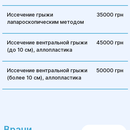
пациент проходит контрольный осмотр для
проверки заживления раны и
Иссечение грыжи
35000 грн
восстановления функций организма.
лапароскопическим методом
Центр хирургии и реабилитации "Гелиос"
предлагает высококвалифицированное
Иссечение вентральной грыжи
45000 грн
лечение грыжи, с использованием
(до 10 см), аллопластика
современных методов хирургии и
индивидуальным подходом к каждому
пациенту. Если у вас возникли вопросы или
Иссечение вентральной грыжи
50000 грн
вы хотите записаться на консультацию,
(более 10 см), аллопластика
обращайтесь в Центр "Гелиос".
Врачи