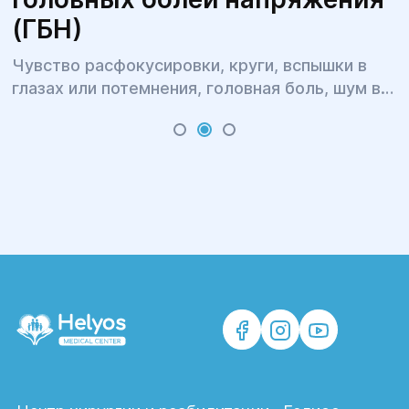
(ГБН)
Чувство расфокусировки, круги, вспышки в
глазах или потемнения, головная боль, шум в
ушах, бессонница, головокружение и тошнота,
тугоподвижность и боль в шее и затылке,
тяжесть в плечах и онемение рук, повышенная
утомляемость и раздражительность – это всё
симптомы одного явления.