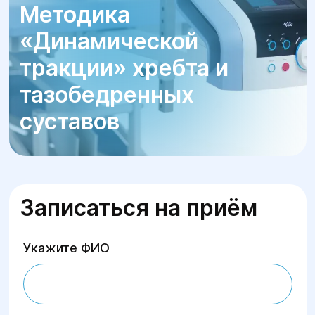
Методика
«Динамической
тракции» хребта и
тазобедренных
суставов
Записаться на приём
Укажите ФИО