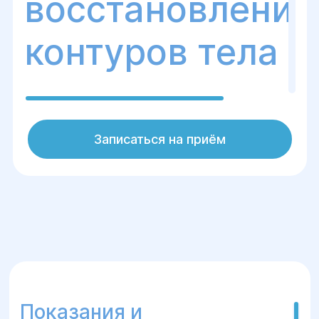
восстановления
контуров тела
Что такое
Записаться на приём
абдоминопластика?
Абдоминопластика — это пластическая
операция, направленная на удаление
избыточной кожи и подкожно-жировой
клетчатки в области живота, а также
восстановление тонуса мышц передней
брюшной стенки. Чаще всего операция
проводится после беременности,
Показания и