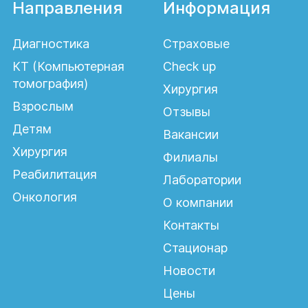
Направления
Информация
маммопластикой или другими
пластическими операциями.
Окончательное решение принимает
Диагностика
Страховые
пластический хирург после комплексного
КТ (Компьютерная
Check up
обследования.
томография)
Хирургия
Взрослым
Как подготовиться к
Отзывы
Детям
операции
Вакансии
Хирургия
абдоминопластики?
Филиалы
Реабилитация
Лаборатории
Перед операцией необходимо пройти
Онкология
О компании
консультацию врача, лабораторные и
инструментальные исследования,
Контакты
отказаться от курения, придерживаться
Стационар
рекомендаций по приёму лекарственных
Новости
препаратов и выполнять все назначения
Цены
пластического хирурга.