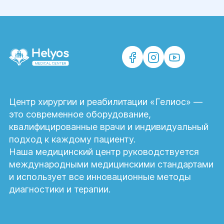
Каких результатов можно
ожидать после
абдоминопластики?
Операция позволяет устранить избыток
кожи, подтянуть живот, скорректировать
контуры тела, восстановить мышцы
Центр хирургии и реабилитации «Гелиос» —
передней брюшной стенки и улучшить
это современное оборудование,
пропорции фигуры.
квалифицированные врачи и индивидуальный
подход к каждому пациенту.
Можно ли сочетать
Наша медицинский центр руководствуется
абдоминопластику с
международными медицинскими стандартами
другими операциями?
и использует все инновационные методы
диагностики и терапии.
Да. По показаниям абдоминопластику
можно сочетать с липосакцией,