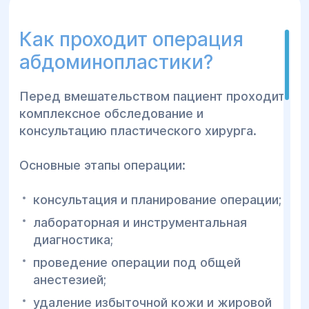
применением современных
живота;
хирургических методик,
желание улучшить контуры тела.
Как проходит операция
обеспечивающих безопасное лечение и
прогнозируемый эстетический
К основным противопоказаниям относятся:
абдоминопластики?
результат.
острые инфекционные заболевания;
Перед вмешательством пациент проходит
тяжёлые нарушения свёртываемости
комплексное обследование и
крови;
консультацию пластического хирурга.
декомпенсированный сахарный диабет;
Основные этапы операции:
тяжёлые заболевания сердца и лёгких;
онкологические процессы;
консультация и планирование операции;
беременность и период грудного
лабораторная и инструментальная
вскармливания.
диагностика;
проведение операции под общей
После консультации врач определяет
анестезией;
возможность проведения операции и
подбирает оптимальный метод пластики.
удаление избыточной кожи и жировой