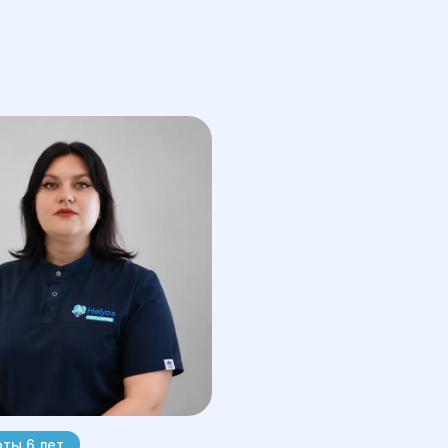
историю болезни, анализирует
психологическое состояние,
выявляет симптомы психических
расстройств.
Обследование и диагностика:
После сбора информации
психиатр проводит необходимые
диагностические тесты и
обследования для постановки
точного диагноза.
Разработка плана лечения: На
основе диагноза психиатр
разрабатывает индивидуальный
план лечения, который может
включать медикаментозную
терапию, психотерапевтические
методы или их комбинацию.
ты 6 лет