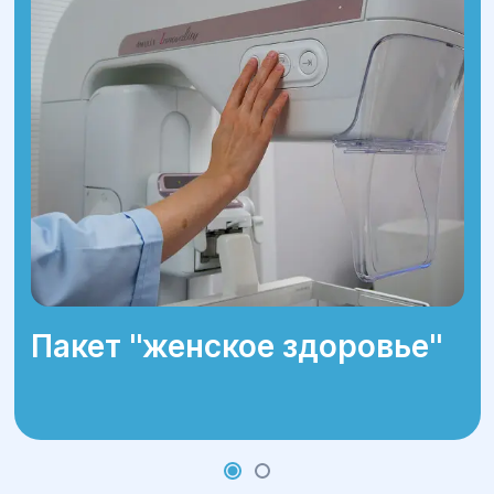
Пребывание в стационаре — обычно
1 день;
Ношение компрессионного белья в
течение 3-4 недель;
Ограничение физических нагрузок на
2-4 недели.
Пакет ''женское здоровье''