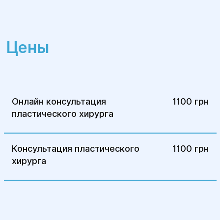
Современные операционные и
комфортный стационар;
Цены
Комплексная поддержка в период
восстановления;
Высокий уровень сервиса и
конфиденциальность.
Онлайн консультация
1100 грн
пластического хирурга
Консультация пластического
1100 грн
хирурга