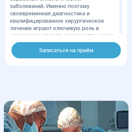
заболеваний. Именно поэтому
своевременная диагностика и
квалифицированное хирургическое
лечение играют ключевую роль в
сохранении здоровья и качества жизни
пациентов. В Центре хирургии и
реабилитации «Гелиос» мы предлагаем
Записаться на приём
широкий спектр хирургических услуг
для лечения различных заболеваний
молочных желез, используя самые
современные методы и технологии.
Наши маммологи-хирурги обладают
многолетним опытом и применяют
минимально инвазивные методы, что
позволяет значительно уменьшить
травматизацию тканей и снизить
послеоперационную боль. Благодаря