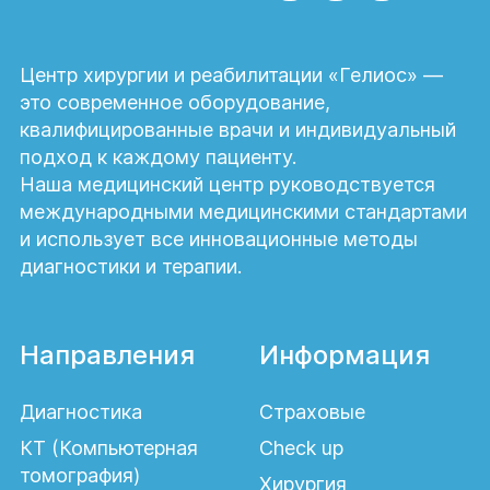
после консультации и обследований.
Центр хирургии и реабилитации «Гелиос» —
Чем отличается секторальная резекция
от мастэктомии?
это современное оборудование,
квалифицированные врачи и индивидуальный
Секторальная резекция предполагает
подход к каждому пациенту.
удаление части молочной железы с
Наша медицинский центр руководствуется
патологическим очагом, тогда как
международными медицинскими стандартами
мастэктомия — полное удаление ткани
и использует все инновационные методы
груди. Выбор метода операции зависит
диагностики и терапии.
от диагноза и стадии заболевания.
Влияет ли операция на возможность
Направления
Информация
грудного вскармливания?
В большинстве случаев
Диагностика
Страховые
органосохраняющие операции не
КТ (Компьютерная
Check up
препятствуют грудному вскармливанию в
томография)
будущем. Хирург-маммолог подбирает
Хирургия