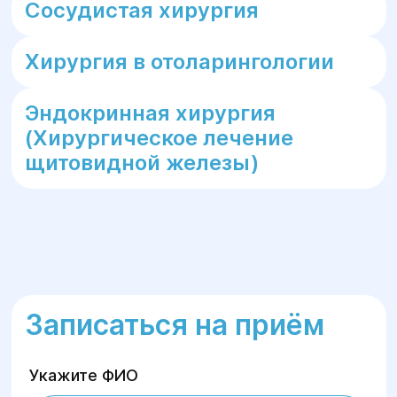
Сосудистая хирургия
методы анестезии, удобные условия для
пациентов в послеоперационный период.
Хирургия в отоларингологии
Не откладывайте визит к врачу —
своевременное обращение за
Эндокринная хирургия
медицинской помощью увеличивает шансы
на успешное лечение и сохранение
(Хирургическое лечение
здоровья! Запишитесь на консультацию в
щитовидной железы)
Центре «Гелиос» уже сегодня!
Записаться на приём
Укажите ФИО