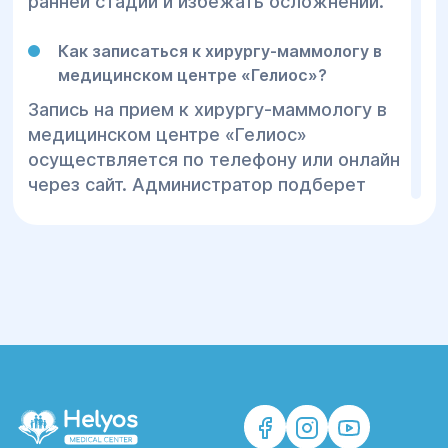
ранней стадии и избежать осложнений.
Как записаться к хирургу-маммологу в
медицинском центре «Гелиос»?
Запись на прием к хирургу-маммологу в
медицинском центре «Гелиос»
осуществляется по телефону или онлайн
через сайт. Администратор подберет
удобное время консультации и ответит
на вопросы о стоимости приема.
Когда необходимо удаление
фиброаденомы молочной железы?
Операция по удалению фиброаденомы
показана при ее быстром росте, болевых
ощущениях или подозрении на
злокачественную опухоль. Решение о
хирургическом лечении принимает врач