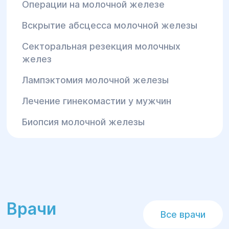
молочной железы — наследственные
Операции на молочной железе
факторы значительно увеличивают риск
Вскрытие абсцесса молочной железы
заболевания.
Наши услуги в
Секторальная резекция молочных
желез
мамологии:
Лампэктомия молочной железы
Консультации и первичная
Лечение гинекомастии у мужчин
диагностика
— осмотр,
Биопсия молочной железы
ультразвуковое и маммографическое
исследование, биопсия для точного
диагноза.
Биопсия молочной железы
— важный
диагностический метод для
определения природы образований,
подозреваемых на рак или другие
Врачи
Все врачи
заболевания.