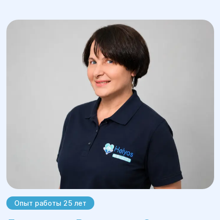
Мастэктомия
— радикальное
хирургическое вмешательство, при
котором удаляется вся молочная
железа, применяется при
онкологических заболеваниях.
Люмпэктомия
— операция с
удалением только части молочной
железы, что позволяет сохранить ее
форму и функцию при онкологических
заболеваниях или доброкачественных
опухолях.
Пластика молочных желез
—
восстановление формы груди после
хирургического вмешательства или
травм. Пластика может включать
реконструкцию груди после
Опыт работы 25 лет
мастэктомии.