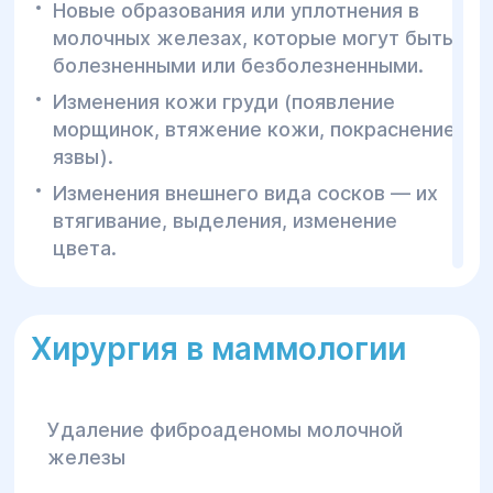
Новые образования или уплотнения в
молочных железах, которые могут быть
болезненными или безболезненными.
Изменения кожи груди (появление
морщинок, втяжение кожи, покраснение,
язвы).
Изменения внешнего вида сосков — их
втягивание, выделения, изменение
цвета.
Боль или дискомфорт в груди, который
не проходит или увеличивается с
течением времени.
Хирургия в маммологии
Изменение размера или формы
молочных желез, особенно если это
Удаление фиброаденомы молочной
произошло внезапно.
железы
Наличие семейного анамнеза рака