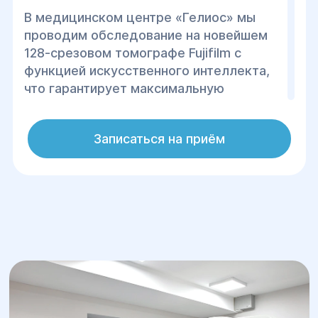
В медицинском центре «Гелиос» мы
проводим обследование на новейшем
128-срезовом томографе Fujifilm с
функцией искусственного интеллекта,
что гарантирует максимальную
точность результатов при минимальном
облучении по сравнению с аналогами.
Записаться на приём
Процедура проходит быстро,
абсолютно безболезненно и не требует
длительной подготовки.
Результат день в день, в ургентных
случаях за считанные минуты
Безболезненно, безопасно и
комфортно
Подходит для людей с избыточным
весом (до 150 килограммов)