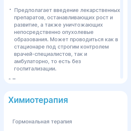
Предполагает введение лекарственных
препаратов, останавливающих рост и
развитие, а также уничтожающих
непосредственно опухолевые
образования. Может проводиться как в
стационаре под строгим контролем
врачей-специалистов, так и
амбулаторно, то есть без
госпитализации.
2.Таргетная терапия
Этот вид «химии» является наиболее
Химиотерапия
эффективным и безопасным. Таргетные
(«прицельные») препараты – лекарства
нового поколения из разряда
Гормональная терапия
противоопухолевых. Цель такого типа