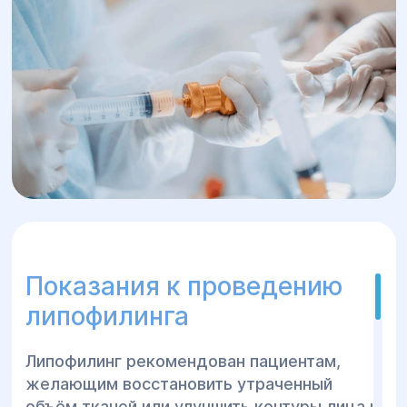
Липофилинг (WAL — Water Assisted
Liposuction) — это современная
пластическая методика, которая
сочетает деликатное получение
собственной жировой ткани пациента и
её последующее введение в участки,
требующие коррекции объёма или
омоложения. Технология WAL
позволяет максимально сохранить
жизнеспособность жировых клеток,
благодаря чему достигается
длительный и естественный результат.
Показания к проведению
Липофилинг широко применяется для
липофилинга
омоложения лица, увеличения губ,
коррекции носогубных складок,
Липофилинг рекомендован пациентам,
восстановления объёма скул,
желающим восстановить утраченный
устранения впадин под глазами, а
объём тканей или улучшить контуры лица и