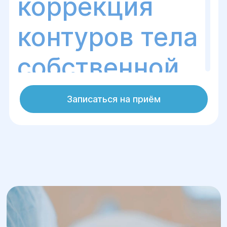
коррекция
контуров тела
собственной
жировой
Записаться на приём
тканью
Что такое липофилинг
(WAL)?