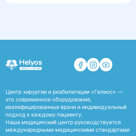
липосакцией, блефаропластикой,
маммопластикой и другими
пластическими операциями.
Окончательный план лечения определяет
пластический хирург.
Какие участки тела
подходят для забора
жировой ткани?
Чаще всего жир забирают с живота,
Центр хирургии и реабилитации «Гелиос» —
боков, бёдер или других зон с
это современное оборудование,
достаточным запасом подкожной
квалифицированные врачи и индивидуальный
жировой клетчатки.
подход к каждому пациенту.
Наша медицинский центр руководствуется
Какие существуют
международными медицинскими стандартами