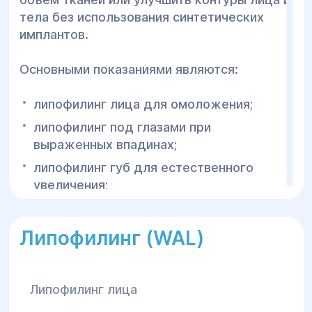
также моделирования других участков
тела без использования синтетических
тела. Использование собственной
имплантов.
жировой ткани минимизирует риск
аллергических реакций и обеспечивает
Основными показаниями являются:
естественный внешний вид.
липофилинг лица для омоложения;
В медицинском центре «Гелиос» в
липофилинг под глазами при
Днепре липофилинг WAL выполняется
выраженных впадинах;
опытными пластическими хирургами с
применением современного
липофилинг губ для естественного
оборудования и индивидуального
увеличения;
подхода к каждому пациенту.
недостаточный объём щёк или скул;
возрастная потеря подкожной жировой
Липофилинг (WAL)
ткани;
асимметрия отдельных участков лица;
Липофилинг лица
коррекция контуров тела после
липосакции;