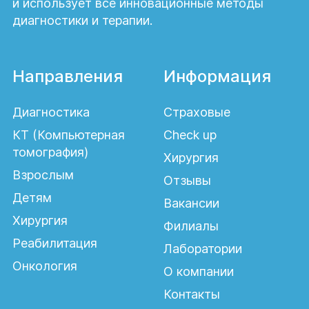
ограничения после
и использует все инновационные методы
процедуры
диагностики и терапии.
липофилинга?
Направления
Информация
В послеоперационный период
рекомендуется избегать значительных
Диагностика
Страховые
физических нагрузок, перегревания,
механического давления на участок
КТ (Компьютерная
Check up
введения жира и строго придерживаться
томография)
Хирургия
всех рекомендаций врача для
Взрослым
Отзывы
обеспечения максимальной
Детям
приживляемости жировых клеток.
Вакансии
Хирургия
Филиалы
Реабилитация
Лаборатории
Онкология
О компании
Контакты