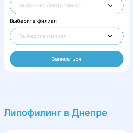
получают комплексное сопровождение на
Выберите специалиста
всех этапах лечения — от консультации до
завершения реабилитации. Стоимость
Выберите филиал
липофилинга зависит от количества зон
коррекции, объёма пересадки жировой
Выберите филиал
ткани и сложности операции.
Записаться
Липофилинг в Днепре