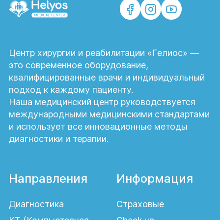
Центр хирургии и реабилитации «Гелиос» —
Exion — аппаратная коррекция
контуров тела и качества кожи в
это современное оборудование,
Центре хирургии и реабилитации
квалифицированные врачи и индивидуальный
«Гелиос»
подход к каждому пациенту.
Наша медицинский центр руководствуется
международными медицинскими стандартами
и использует все инновационные методы
диагностики и терапии.
Emsculpt Neo — мышечная
тонизация и коррекция контуров
Направления
Информация
тела без операции в Центре
хирургии и реабилитации
Диагностика
Страховые
«Гелиос»