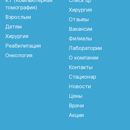
КТ (Компьютерная
Check up
томография)
Хирургия
Взрослым
Отзывы
Детям
Вакансии
EMFACE — безоперационный
Хирургия
Филиалы
лифтинг и восстановление
Реабилитация
мышечного тонуса лица
Лаборатории
Онкология
О компании
Контакты
Стационар
Новости
Основные показания
Цены
Врачи
Акции