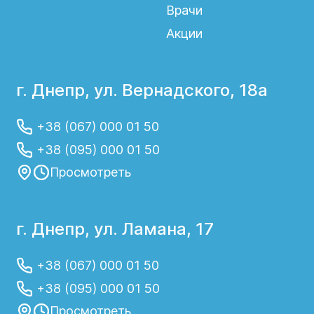
сосудистых «звездочках», изменении
Врачи
цвета кожи или уплотнениях по ходу вен.
Акции
Ранняя консультация помогает избежать
осложнений.
г. Днепр, ул. Вернадского, 18а
Как происходит реабилитация после
операций на сосудах?
+38 (067) 000 01 50
Реабилитация после сосудистой хирургии
+38 (095) 000 01 50
включает медикаментозную поддержку,
ношение компрессионного трикотажа и
Просмотреть
контрольные осмотры врача.
Соблюдение рекомендаций
способствует быстрому восстановлению
г. Днепр, ул. Ламана, 17
и предотвращает рецидивы заболевания.
+38 (067) 000 01 50
+38 (095) 000 01 50
Просмотреть