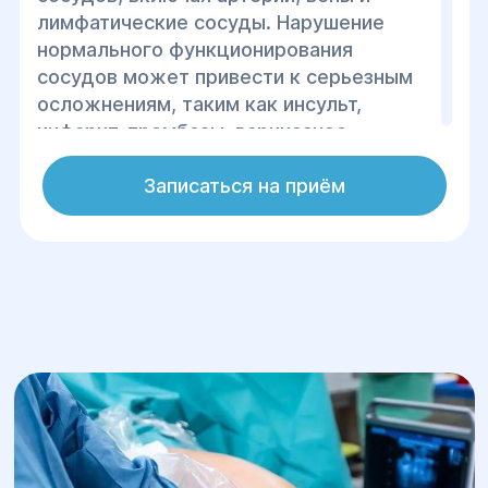
лимфатические сосуды. Нарушение
нормального функционирования
сосудов может привести к серьезным
осложнениям, таким как инсульт,
инфаркт, тромбозы, варикозное
расширение вен и множеству других
заболеваний.
Записаться на приём
В Центре хирургии и реабилитации
"Гелиос" мы используем современные
методы диагностики и лечения
сосудистых заболеваний, направленные
на сохранение здоровья пациента и
предупреждение осложнений.