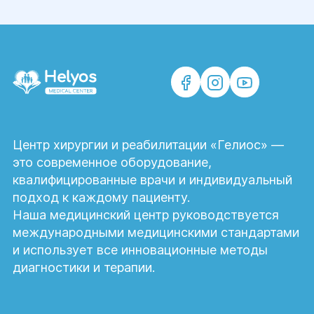
расширения вен используются?
В медицинском центре «Гелиос»
применяются современные методы
лечения варикоза: малоинвазивные
хирургические операции, эндовенозные
методики и классическая сосудистая
хирургия. Выбор метода зависит от
Центр хирургии и реабилитации «Гелиос» —
стадии заболевания и состояния
это современное оборудование,
пациента.
квалифицированные врачи и индивидуальный
подход к каждому пациенту.
Когда необходимо хирургическое
лечение тромбоза?
Наша медицинский центр руководствуется
международными медицинскими стандартами
Операция при тромбозе показана в
и использует все инновационные методы
случаях угрозы тромбоэмболии,
диагностики и терапии.
нарушения кровотока или отсутствия
эффекта от медикаментозного лечения.
Своевременное обращение к