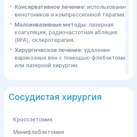
Консервативное лечение:
использование
венотоников и компрессионной терапии.
Малоинвазивные методы:
лазерная
коагуляция, радиочастотная абляция
(RFA), склеротерапия.
Хирургическое лечение:
удаление
варикозных вен с помощью флебэктомии
или лазерной хирургии.
2.Лечение тромбоза и тромбофлебита:
Медикаментозное лечение:
Сосудистая хирургия
антикоагулянты, тромболитики.
Хирургические методы:
удаление
тромбов через катетер, тромбэктомия.
Кроссэктомия
3.Лечение атеросклероза и
Минифлебэктомия