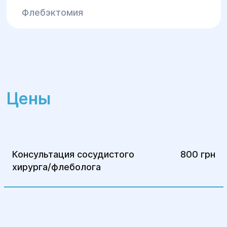
облитерирующего атеросклероза:
Флебэктомия
Медикаментозная терапия
для
снижения уровня холестерина и
профилактики тромбообразования.
Сосудистые операции:
аорто-
коронарное шунтирование,
Цены
ангиопластика, стентирование.
4.Лечение венозной недостаточности:
Применение современных методов для
Консультация сосудистого
улучшения кровообращения и
800 грн
хирурга/флеболога
устранения симптомов хронической
венозной недостаточности, таких как
отеки, боли, тяжесть в ногах.
5.Лечение заболеваний артерий: