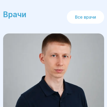
Хирургические вмешательства при
стенозах артерий, которые могут
Врачи
Все врачи
привести к нарушению кровоснабжения
органов и конечностей.
Ангиопластика и стентирование
для
восстановления проходимости артерий.
6.Лечение заболеваний лимфатических
сосудов:
Операции при лимфостазе и других
нарушениях лимфообращения.
Методы диагностики
сосудистых
заболеваний в "Гелиос":