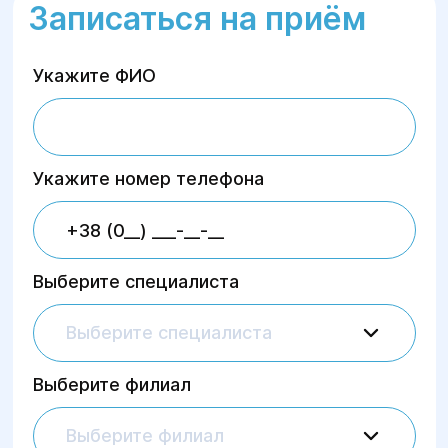
пациенту.
Записаться на приём
Минимальный риск
осложнений и
комфортные условия после операций.
Укажите ФИО
Быстрое восстановление
благодаря
малоинвазивным методикам.
Укажите номер телефона
Выберите специалиста
Выберите специалиста
Выберите филиал
Выберите филиал