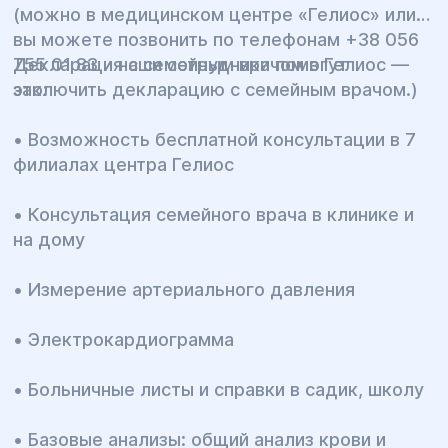
(можно в медицинском центре «Гелиос» или
вы можете позвонить по телефонам +38 056
755 01 83 и наши сотрудники помогут
Декларация с семейным врачом в Гелиос —
заключить декларацию с семейным врачом.)
это:
• Возможность бесплатной консультации в 7
филиалах центра Гелиос
• Консультация семейного врача в клинике и
на дому
• Измерение артериального давления
• Электрокардиограмма
• Больничные листы и справки в садик, школу
• Базовые анализы: общий анализ крови и